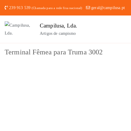
Saltar
239 913 539
geral@campilusa.pt
(Chamada para a rede fixa nacional)
para
o
Campilusa, Lda.
conteúdo
Artigos de campismo
Terminal Fêmea para Truma 3002