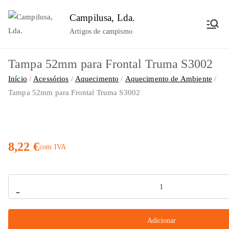
Saltar
Campilusa, Lda.
para
Artigos de campismo
o
conteúdo
Tampa 52mm para Frontal Truma S3002
Início
Acessórios
Aquecimento
Aquecimento de Ambiente
Tampa 52mm para Frontal Truma S3002
8,22
€
com IVA
Quantidade
-
de
Tampa
Adicionar
52mm