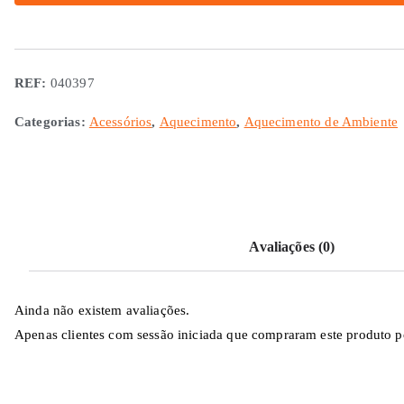
para
Frontal
Truma
REF:
040397
S3002
Categorias:
Acessórios
,
Aquecimento
,
Aquecimento de Ambiente
Avaliações (0)
Ainda não existem avaliações.
Apenas clientes com sessão iniciada que compraram este produto p