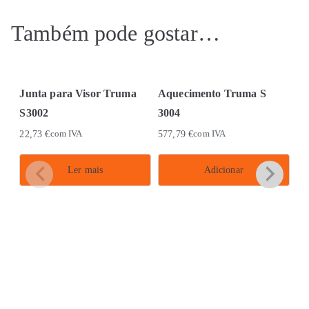
Também pode gostar…
Junta para Visor Truma
Aquecimento Truma S
S3002
3004
22,73
€
com IVA
577,79
€
com IVA
Ler mais
Adicionar
Aq
S
53