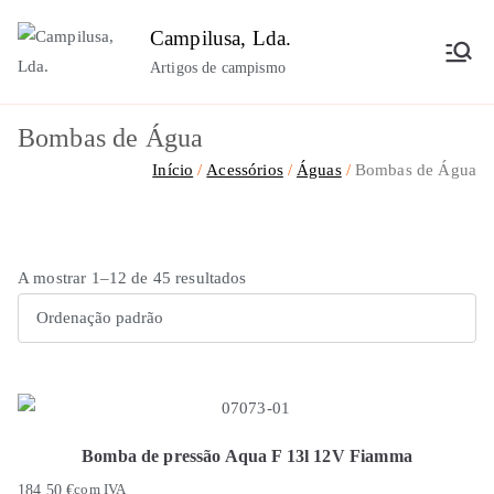
Saltar
Campilusa, Lda.
para
Artigos de campismo
o
conteúdo
Bombas de Água
Início
Acessórios
Águas
Bombas de Água
A mostrar 1–12 de 45 resultados
Bomba de pressão Aqua F 13l 12V Fiamma
184,50
€
com IVA