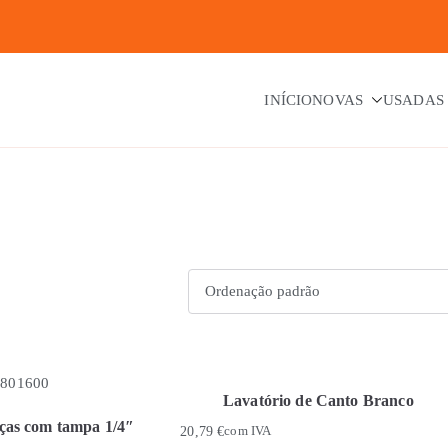
INÍCIO
NOVAS
USADAS
Lavatório de Canto Branco
iças com tampa 1/4″
20,79
€
com IVA