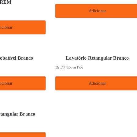
REM
Adicionar
icionar
ebatível Branco
Lavatório Retangular Branco
19,77
€
com IVA
icionar
Adicionar
etangular Branco