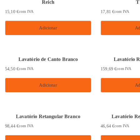
Reich
T
15,10
€
com IVA
17,81
€
com IVA
Adicionar
Ad
Lavatório de Canto Branco
Lavatório R
54,50
€
com IVA
159,69
€
com IVA
Adicionar
Ad
Lavatório Retangular Branco
Lavatório R
98,44
€
com IVA
46,64
€
com IVA