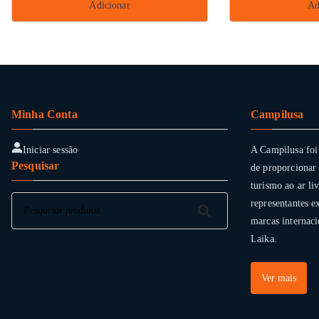
Adicionar
Ad
Minha Conta
Campilusa
Iniciar sessão
A Campilusa foi
Pesquisar
de proporcionar 
turismo ao ar li
Pesquisar
representantes e
Pesquisar
marcas internaci
Laika.
Ver mais