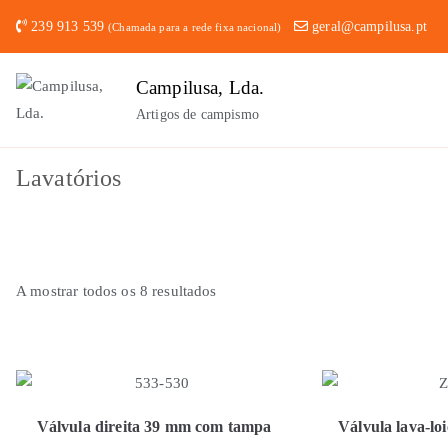
Saltar
239 913 539
geral@campilusa.pt
(Chamada para a rede fixa nacional)
para
o
Campilusa, Lda.
conteúdo
Artigos de campismo
Lavatórios
A mostrar todos os 8 resultados
Válvula direita 39 mm com tampa
Válvula lava-lo