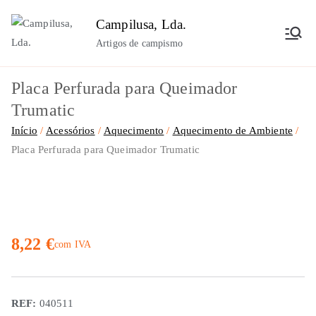
Saltar
Campilusa, Lda.
para
Artigos de campismo
o
conteúdo
Placa Perfurada para Queimador
Trumatic
Início
Acessórios
Aquecimento
Aquecimento de Ambiente
Placa Perfurada para Queimador Trumatic
8,22
€
com IVA
REF:
040511