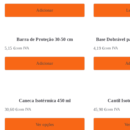
Adicionar
Le
Barra de Proteção 30-50 cm
Base Dobrável p
5,15
€
com IVA
4,19
€
com IVA
Adicionar
Ad
Caneca Isotérmica 450 ml
Cantil Iso
30,60
€
com IVA
45,90
€
com IVA
Ver opções
Ver