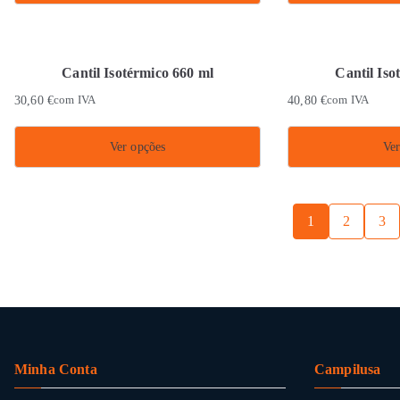
This
product
has
Cantil Isotérmico 660 ml
Cantil Iso
multiple
30,60
€
com IVA
40,80
€
com IVA
variants.
The
Ver opções
Ver
options
This
may
product
be
1
2
3
has
chosen
multiple
on
variants.
the
The
product
options
page
may
Minha Conta
Campilusa
be
chosen