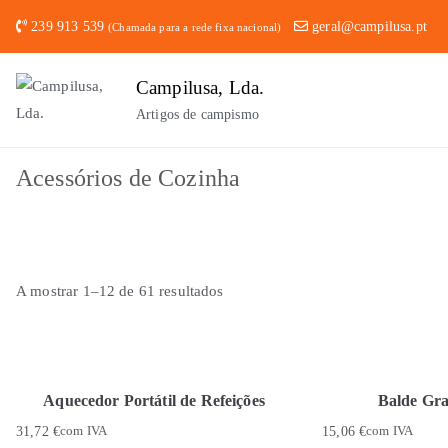
Saltar
239 913 539
geral@campilusa.pt
(Chamada para a rede fixa nacional)
para
o
Campilusa, Lda.
conteúdo
Artigos de campismo
Acessórios de Cozinha
A mostrar 1–12 de 61 resultados
Aquecedor Portátil de Refeições
Balde Gr
31,72
€
com IVA
15,06
€
com IVA