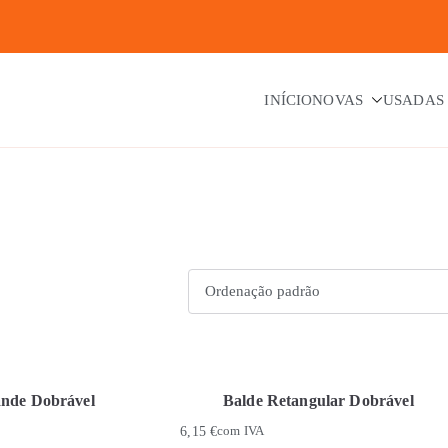
INÍCIO
NOVAS
USADAS
ande Dobrável
Balde Retangular Dobrável
6,15
€
com IVA