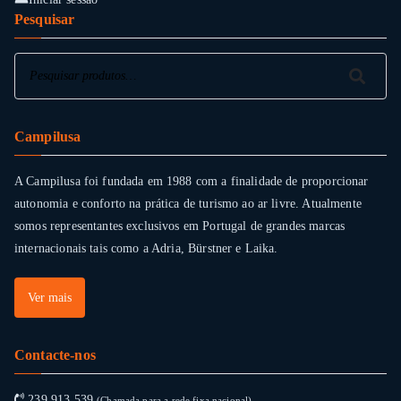
Pesquisar
page
Pesquisar
Pesquisar
Campilusa
A Campilusa foi fundada em 1988 com a finalidade de proporcionar
autonomia e conforto na prática de turismo ao ar livre. Atualmente
somos representantes exclusivos em Portugal de grandes marcas
internacionais tais como a Adria, Bürstner e Laika.
Ver mais
Contacte-nos
239 913 539
(Chamada para a rede fixa nacional)