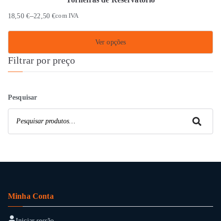
–
18,50
€
22,50
€
com IVA
Ver opções
Filtrar por preço
This
product
has
Pesquisar
multiple
variants.
Pesquisar
The
options
may
be
chosen
on
Minha Conta
the
product
Iniciar sessão