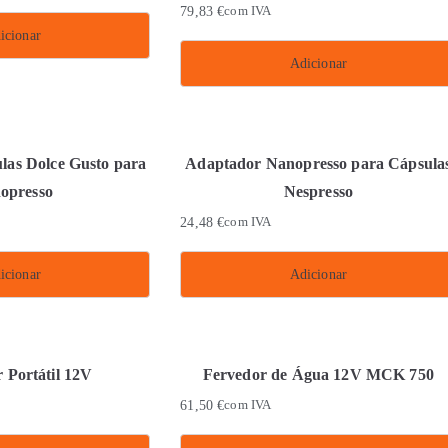
79,83
€
com IVA
icionar
Adicionar
las Dolce Gusto para
Adaptador Nanopresso para Cápsula
opresso
Nespresso
24,48
€
com IVA
icionar
Adicionar
 Portátil 12V
Fervedor de Água 12V MCK 750
61,50
€
com IVA