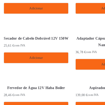
Adicionar
Ad
Secador de Cabelo Dobrável 12V 150W
Adaptador Cápsu
Nan
25,61
€
com IVA
36,78
€
com IVA
Adicionar
Ad
Fervedor de Água 12V Haba Boiler
Aspirador
28,46
€
com IVA
139,00
€
com IVA