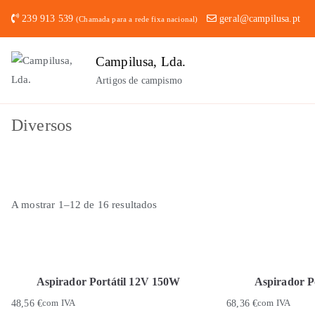
Saltar
239 913 539
geral@campilusa.pt
(Chamada para a rede fixa nacional)
para
o
Campilusa, Lda.
conteúdo
Artigos de campismo
Diversos
A mostrar 1–12 de 16 resultados
Aspirador Portátil 12V 150W
Aspirador P
48,56
€
com IVA
68,36
€
com IVA