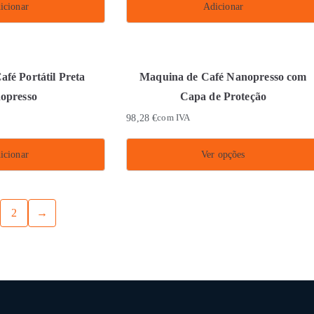
icionar
Adicionar
fé Portátil Preta
Maquina de Café Nanopresso com
opresso
Capa de Proteção
98,28
€
com IVA
icionar
Ver opções
This
product
2
→
has
multiple
variants.
The
options
may