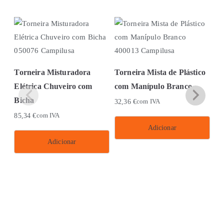
Torneira Misturadora
Torneira Mista de Plástico
Elétrica Chuveiro com
com Manípulo Branco
Bicha
32,36
€
com IVA
85,34
€
com IVA
To
Adicionar
Pl
Adicionar
Bi
16
Th