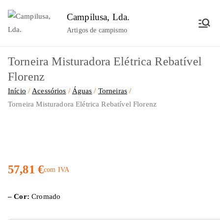
Saltar
Campilusa, Lda.
para
Artigos de campismo
o
conteúdo
Torneira Misturadora Elétrica Rebatível
Florenz
Início
Acessórios
Águas
Torneiras
Torneira Misturadora Elétrica Rebatível Florenz
57,81
€
com IVA
– Cor:
Cromado