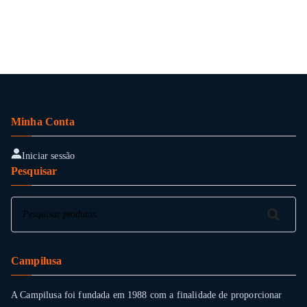
pr
ha
mu
var
Th
op
ma
Minha Conta
be
ch
Iniciar sessão
Pesquisar
on
the
Pesquisar
pr
Pesquisar
pa
Campilusa
A Campilusa foi fundada em 1988 com a finalidade de proporcionar