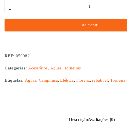
Quantidade
-
de
Torneira
Adicionar
Misturadora
Elétrica
Rebatível
Florenz
REF:
050082
Categorias:
Acessórios
,
Águas
,
Torneiras
Etiquetas:
Águas
,
Campilusa
,
Elétrica
,
Florenz
,
rebatível
,
Torneira
Descrição
Avaliações (0)