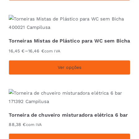
Torneiras Mistas de Plástico para WC sem Bicha
–
16,45
€
16,46
€
com IVA
Ver opções
This
product
has
multiple
variants.
Torneira de chuveiro misturadora elétrica 6 bar
The
88,38
€
com IVA
options
may