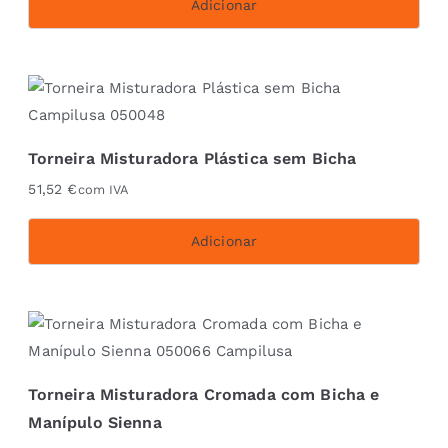
Adicionar
be
chosen
on
the
product
page
Torneira Misturadora Plástica sem Bicha
51,52
€
com IVA
Adicionar
Torneira Misturadora Cromada com Bicha e
Manípulo Sienna