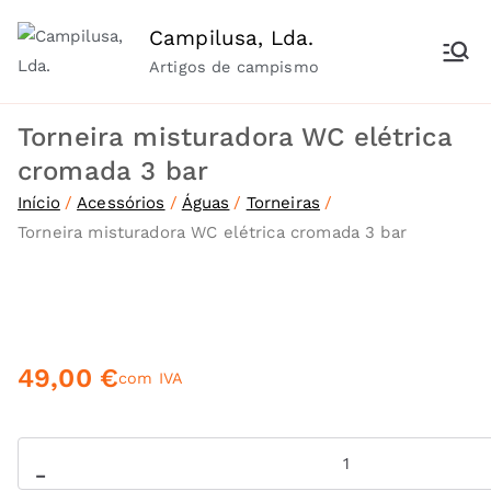
Saltar
Campilusa, Lda.
para
Artigos de campismo
o
conteúdo
Torneira misturadora WC elétrica
cromada 3 bar
Início
Acessórios
Águas
Torneiras
Torneira misturadora WC elétrica cromada 3 bar
49,00
€
com IVA
Quantidade
-
de