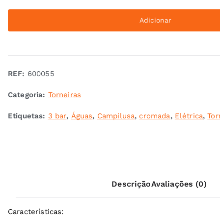
Torneira
Adicionar
misturadora
WC
elétrica
cromada
REF:
600055
3
bar
Categoria:
Torneiras
Etiquetas:
3 bar
,
Águas
,
Campilusa
,
cromada
,
Elétrica
,
Tor
Descrição
Avaliações (0)
Características: