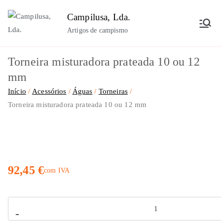
Saltar
Campilusa, Lda.
para
Artigos de campismo
o
conteúdo
Torneira misturadora prateada 10 ou 12
mm
Início
Acessórios
Águas
Torneiras
Torneira misturadora prateada 10 ou 12 mm
92,45
€
com IVA
Quantidade
-
de