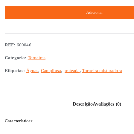
Torneira
Adicionar
misturadora
prateada
10
ou
REF:
600046
12
mm
Categoria:
Torneiras
Etiquetas:
Águas
,
Campilusa
,
prateada
,
Torneira misturadora
Descrição
Avaliações (0)
Características: