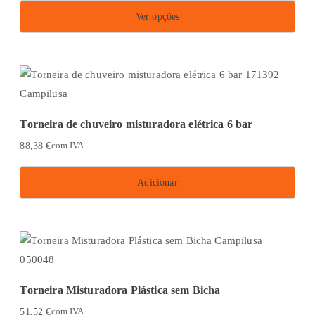
Ver opções
This
product
has
multiple
variants.
Torneira de chuveiro misturadora elétrica 6 bar
The
88,38
€
com IVA
options
may
Adicionar
be
chosen
on
the
product
page
Torneira Misturadora Plástica sem Bicha
51,52
€
com IVA