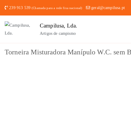
Saltar
239 913 539
geral@campilusa.pt
(Chamada para a rede fixa nacional)
para
o
Campilusa, Lda.
conteúdo
Artigos de campismo
Torneira Misturadora Manípulo W.C. sem 