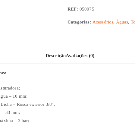
Manípulo
REF:
050075
W.C.
sem
Categorias:
Acessórios
,
Águas
,
To
Bicha
Descrição
Avaliações (0)
cas:
sturadora;
água – 10 mm;
Bicha – Rosca exterior 3/8″;
 – 33 mm;
máxima – 3 bar;