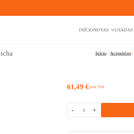
INÍCIO
NOVAS
USADAS
Bicha
Início
Acessórios
61,49
€
com IVA
Quantidade
-
+
de
Torneira
Misturadora