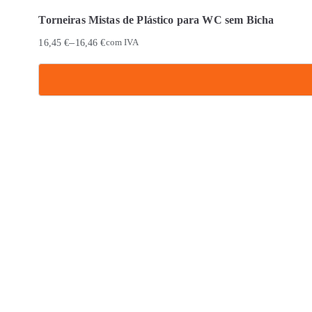
Torneiras Mistas de Plástico para WC sem Bicha
–
16,45
€
16,46
€
com IVA
This
product
has
multiple
variants.
The
options
may
be
chosen
on
the