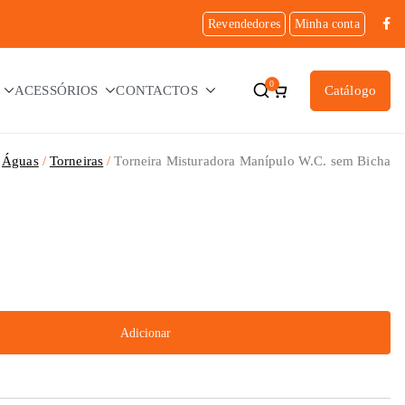
Revendedores
Minha conta
0
ACESSÓRIOS
CONTACTOS
Catálogo
Águas
Torneiras
Torneira Misturadora Manípulo W.C. sem Bicha
Adicionar