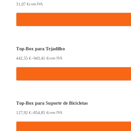
multiple
31,07
€
com IVA
variants.
The
options
may
be
chosen
Top-Box para Tejadilho
on
–
442,55
€
943,41
€
com IVA
the
product
page
This
product
has
Top-Box para Suporte de Bicicletas
multiple
–
127,92
€
854,85
€
com IVA
variants.
The