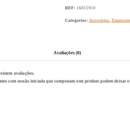
Fixação
REF:
16015910
de
Fitas
Categorias:
Acessórios
,
Equipamen
Top-
Box
Avaliações (0)
xistem avaliações.
ntes com sessão iniciada que compraram este produto podem deixar o