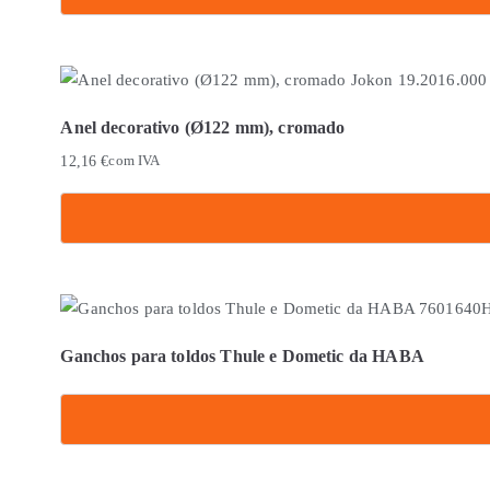
options
This
may
product
be
has
chosen
multiple
on
Anel decorativo (Ø122 mm), cromado
variants.
the
12,16
€
com IVA
The
product
options
page
may
be
chosen
on
the
Ganchos para toldos Thule e Dometic da HABA
product
page