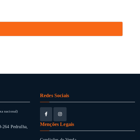
Redes Sociais
xa nacional)
Menções Legais
0-264 Pedrulha,
Condições de Venda