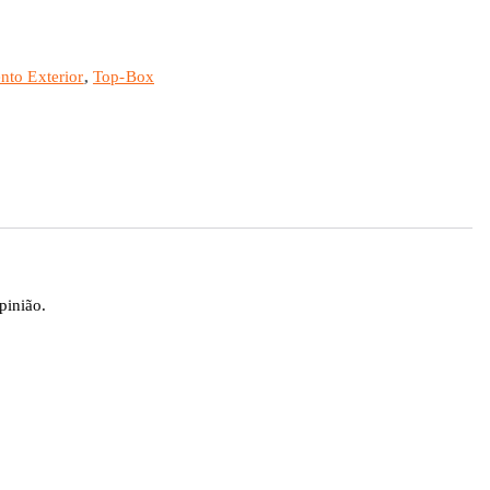
to Exterior
,
Top-Box
pinião.