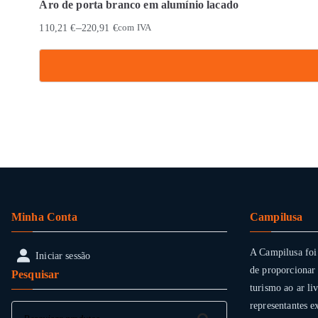
Aro de porta branco em alumínio lacado
–
110,21
€
220,91
€
com IVA
This
product
has
multiple
variants.
The
options
Minha Conta
Campilusa
may
be
A Campilusa foi
Iniciar sessão
chosen
de proporcionar 
Pesquisar
on
turismo ao ar li
the
representantes e
Pesquisar