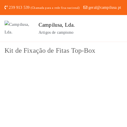
Saltar
239 913 539
geral@campilusa.pt
(Chamada para a rede fixa nacional)
para
o
Campilusa, Lda.
conteúdo
Artigos de campismo
Kit de Fixação de Fitas Top-Box