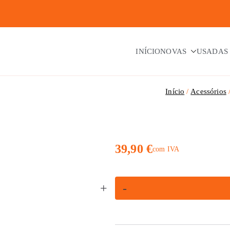
INÍCIO
NOVAS
USADAS
Início
Acessórios
39,90
€
com IVA
Quantidade
+
-
de
Kit
de