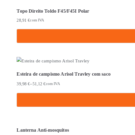
Topo Direito Toldo F45/F45I Polar
28,91
€
com IVA
Esteira de campismo Arisol Travley com saco
–
39,98
€
51,12
€
com IVA
This
product
has
Lanterna Anti-mosquitos