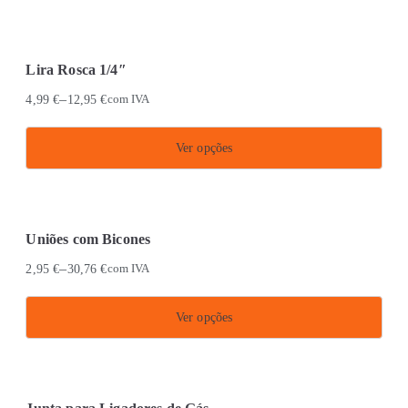
may
be
chosen
Lira Rosca 1/4″
on
–
4,99
€
12,95
€
com IVA
the
product
Ver opções
page
This
product
has
Uniões com Bicones
multiple
–
2,95
€
30,76
€
com IVA
variants.
The
Ver opções
options
This
may
product
be
has
chosen