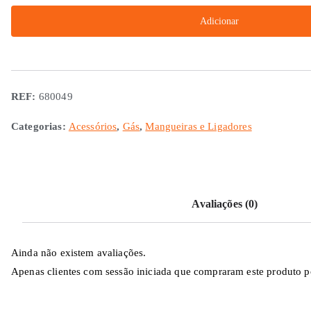
Mangueira
Adicionar
de
Gás
Encaixe
Rápido
REF:
680049
150cm
Categorias:
Acessórios
,
Gás
,
Mangueiras e Ligadores
Avaliações (0)
Ainda não existem avaliações.
Apenas clientes com sessão iniciada que compraram este produto p