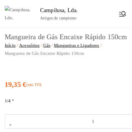
Saltar
Campilusa, Lda.
para
Artigos de campismo
o
conteúdo
Mangueira de Gás Encaixe Rápido 150cm
Início
Acessórios
Gás
Mangueiras e Ligadores
Mangueira de Gás Encaixe Rápido 150cm
19,35
€
com IVA
1/4 “
Quantidade
-
de