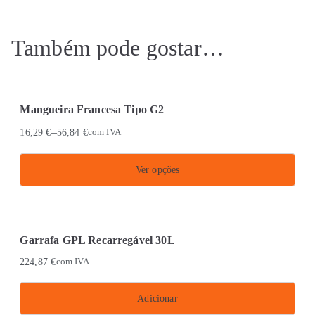
Também pode gostar…
Mangueira Francesa Tipo G2
–
16,29
€
56,84
€
com IVA
Ver opções
This
product
has
Garrafa GPL Recarregável 30L
multiple
224,87
€
com IVA
variants.
The
Adicionar
options