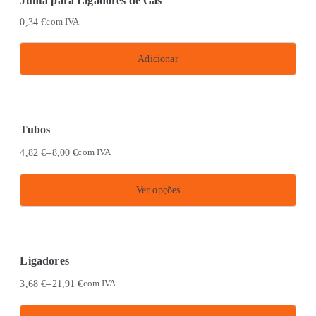
Junta para Ligadores de Gás
multiple
on
0,34
€
com IVA
variants.
the
The
product
Adicionar
options
page
may
be
chosen
Tubos
on
–
4,82
€
8,00
€
com IVA
the
product
Ver opções
page
This
product
has
Ligadores
multiple
–
3,68
€
21,91
€
com IVA
variants.
The