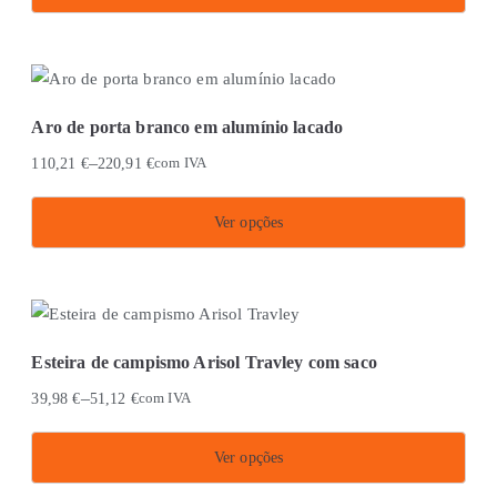
Aro de porta branco em alumínio lacado
–
110,21
€
220,91
€
com IVA
Ver opções
This
product
has
multiple
Esteira de campismo Arisol Travley com saco
variants.
–
39,98
€
51,12
€
com IVA
The
options
Ver opções
may