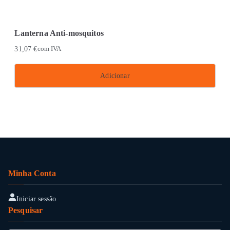
This
be
product
chosen
has
on
Lanterna Anti-mosquitos
multiple
the
31,07
€
com IVA
variants.
product
The
page
Adicionar
options
may
be
chosen
on
the
product
Minha Conta
page
Iniciar sessão
Pesquisar