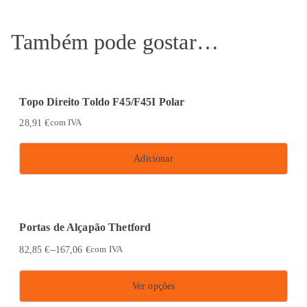
Também pode gostar…
Topo Direito Toldo F45/F45I Polar
28,91
€
com IVA
Adicionar
Portas de Alçapão Thetford
–
82,85
€
167,06
€
com IVA
Ver opções