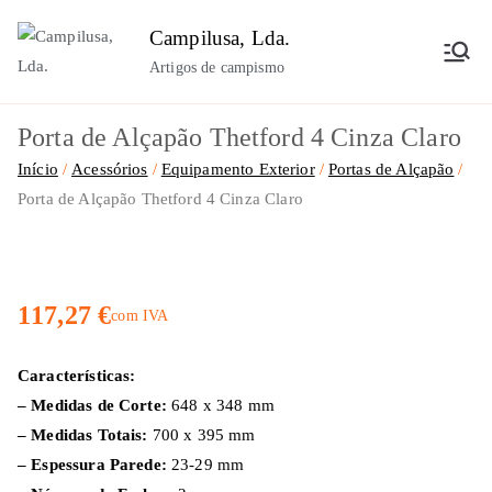
Saltar
Campilusa, Lda.
para
Artigos de campismo
o
conteúdo
Porta de Alçapão Thetford 4 Cinza Claro
Início
Acessórios
Equipamento Exterior
Portas de Alçapão
Porta de Alçapão Thetford 4 Cinza Claro
117,27
€
com IVA
Características:
– Medidas de Corte:
648 x 348 mm
– Medidas Totais:
700 x 395 mm
– Espessura Parede:
23-29 mm