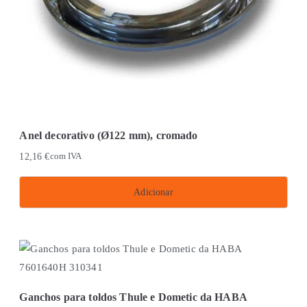
on
the
product
page
Anel decorativo (Ø122 mm), cromado
12,16
€
com IVA
Adicionar
Ganchos para toldos Thule e Dometic da HABA