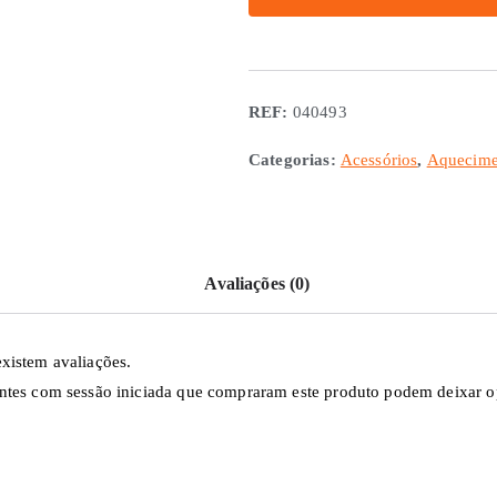
de
Kit
de
Cabos
REF:
040493
para
Truma
Categorias:
Acessórios
,
Aquecime
Boiler
Gás
Avaliações (0)
xistem avaliações.
ntes com sessão iniciada que compraram este produto podem deixar o