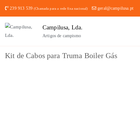
Saltar
239 913 539
geral@campilusa.pt
(Chamada para a rede fixa nacional)
para
o
Campilusa, Lda.
conteúdo
Artigos de campismo
Kit de Cabos para Truma Boiler Gás