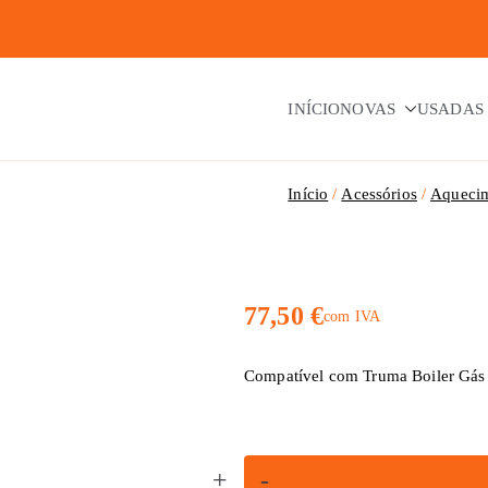
INÍCIO
NOVAS
USADAS
Início
Acessórios
Aqueci
77,50
€
com IVA
Compatível com Truma Boiler Gás
Quantidade
+
-