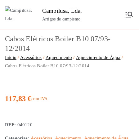
Saltar
Campilusa, Lda.
para
Artigos de campismo
o
conteúdo
Cabos Elétricos Boiler B10 07/93-
12/2014
Início
Acessórios
Aquecimento
Aquecimento de Água
Cabos Elétricos Boiler B10 07/93-12/2014
117,83
€
com IVA
REF:
040120
Categorias:
Acessórios
,
Aquecimento
,
Aquecimento de Água