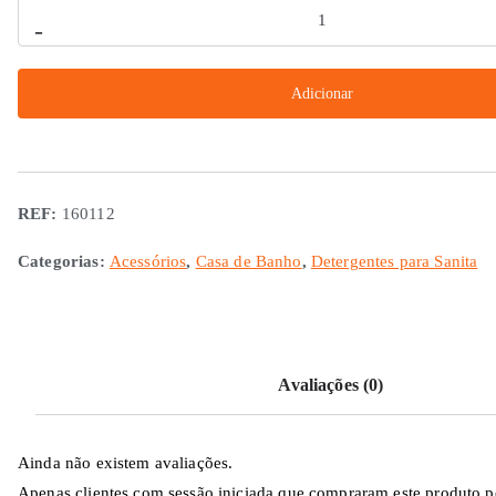
Quantidade
-
de
Detergente
Adicionar
Super
Rinse
1L
REF:
160112
Categorias:
Acessórios
,
Casa de Banho
,
Detergentes para Sanita
Avaliações (0)
Ainda não existem avaliações.
Apenas clientes com sessão iniciada que compraram este produto 