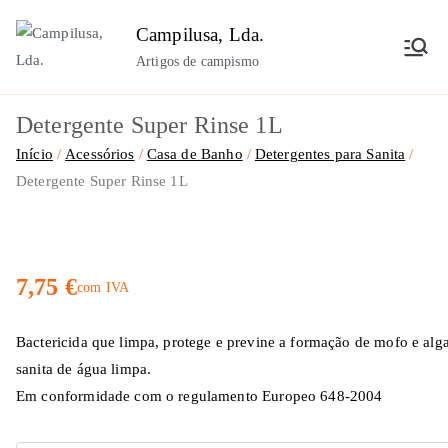
Saltar
Campilusa, Lda.
para
Artigos de campismo
o
conteúdo
Detergente Super Rinse 1L
Início
Acessórios
Casa de Banho
Detergentes para Sanita
Detergente Super Rinse 1L
7,75
€
com IVA
Bactericida que limpa, protege e previne a formação de mofo e alg
sanita de água limpa.
Em conformidade com o regulamento Europeo 648-2004