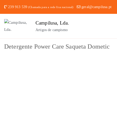
Saltar
239 913 539
geral@campilusa.pt
(Chamada para a rede fixa nacional)
para
o
Campilusa, Lda.
conteúdo
Artigos de campismo
Detergente Power Care Saqueta Dometic