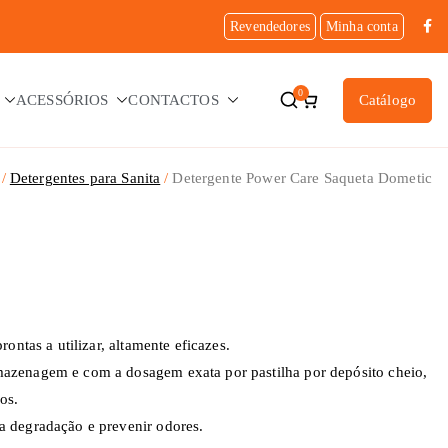
Revendedores
Minha conta
0
ACESSÓRIOS
CONTACTOS
Catálogo
Detergentes para Sanita
Detergente Power Care Saqueta Dometic
ontas a utilizar, altamente eficazes.
azenagem e com a dosagem exata por pastilha por depósito cheio,
os.
 degradação e prevenir odores.