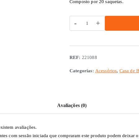
Composto por 20 saquetas.
Quantidade
-
+
de
Detergente
Power
Care
REF:
221088
Saqueta
Dometic
Categorias:
Acessórios
,
Casa de 
Avaliações (0)
xistem avaliações.
ntes com sessão iniciada que compraram este produto podem deixar o