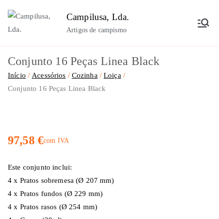
Saltar
Campilusa, Lda.
para
Artigos de campismo
o
conteúdo
Conjunto 16 Peças Linea Black
Início
Acessórios
Cozinha
Loiça
Conjunto 16 Peças Linea Black
97,58
€
com IVA
Este conjunto inclui:
4 x Pratos sobremesa (Ø 207 mm)
4 x Pratos fundos (Ø 229 mm)
4 x Pratos rasos (Ø 254 mm)