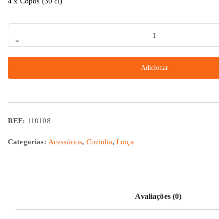
4 x Copos (30 cl)
Quantidade
-
de
Conjunto
Adicionar
16
Peças
Linea
Black
REF:
110108
Categorias:
Acessórios
,
Cozinha
,
Loiça
Avaliações (0)