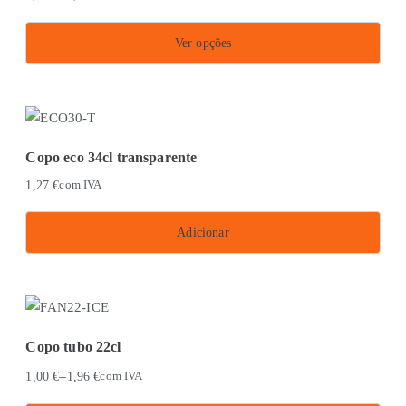
page
Ver opções
This
product
has
multiple
Copo eco 34cl transparente
variants.
1,27
€
com IVA
The
options
Adicionar
may
be
chosen
on
the
Copo tubo 22cl
product
–
1,00
€
1,96
€
com IVA
page