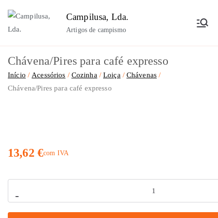
Saltar
Campilusa, Lda.
para
Artigos de campismo
o
conteúdo
Chávena/Pires para café expresso
Início
Acessórios
Cozinha
Loiça
Chávenas
Chávena/Pires para café expresso
13,62
€
com IVA
Quantidade
-
de
Chávena/Pires