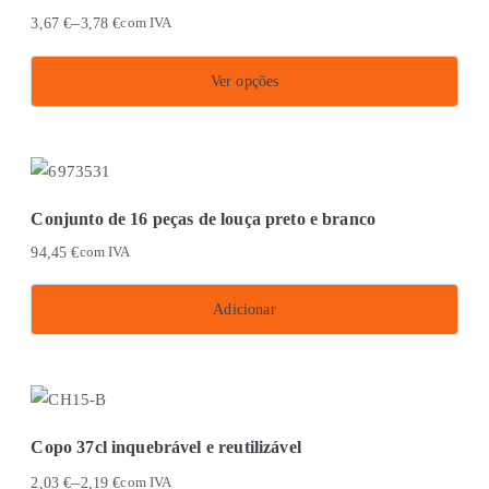
variants.
–
3,67
€
3,78
€
com IVA
The
options
Ver opções
may
This
be
product
chosen
has
on
multiple
the
Conjunto de 16 peças de louça preto e branco
variants.
product
94,45
€
com IVA
The
page
options
Adicionar
may
be
chosen
on
the
Copo 37cl inquebrável e reutilizável
product
–
2,03
€
2,19
€
com IVA