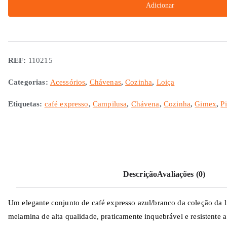
Adicionar
para
café
expresso
REF:
110215
Categorias:
Acessórios
,
Chávenas
,
Cozinha
,
Loiça
Etiquetas:
café expresso
,
Campilusa
,
Chávena
,
Cozinha
,
Gimex
,
Pi
Descrição
Avaliações (0)
Um elegante conjunto de café expresso azul/branco da coleção da 
melamina de alta qualidade, praticamente inquebrável e resistente a 