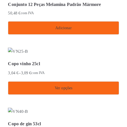
Conjunto 12 Peças Melamina Padrão Mármore
50,48
€
com IVA
Adicionar
Copo vinho 25cl
–
3,04
€
3,09
€
com IVA
Ver opções
This
product
has
multiple
Copo de gin 53cl