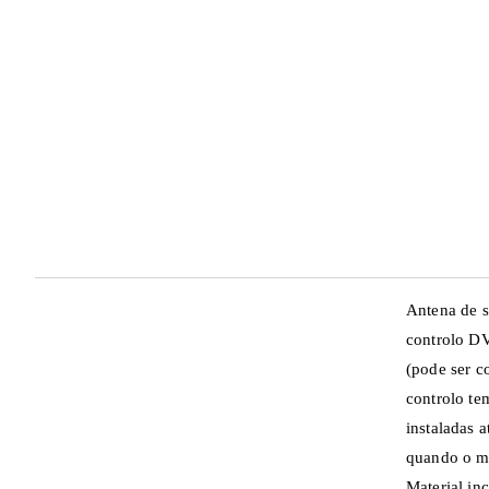
Antena de s
controlo DVB
(pode ser c
controlo te
instaladas 
quando o mo
Material inc