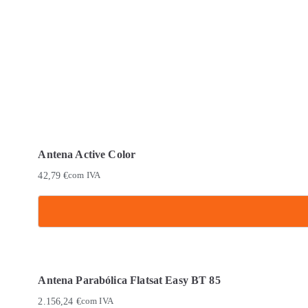
Antena Active Color
42,79
€
com IVA
Antena Parabólica Flatsat Easy BT 85
2.156,24
€
com IVA