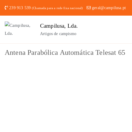
Saltar
239 913 539
geral@campilusa.pt
(Chamada para a rede fixa nacional)
para
o
Campilusa, Lda.
conteúdo
Artigos de campismo
Antena Parabólica Automática Telesat 65