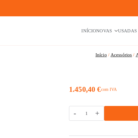
INÍCIO
NOVAS
USADAS
Início
Acessórios
A
1.450,40
€
com IVA
Quantidade
-
+
de
Antena
Parabólica