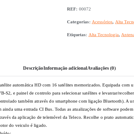
Automática
REF:
00072
Telesat
65
Categorias:
Acessórios
,
Alta Tecn
Etiquetas:
Alta Tecnologia
,
Antena
Descrição
Informação adicional
Avaliações (0)
atélite automática HD com 16 satélites memorizados. Equipada com u
-S2, e painel de controlo para selecionar satélites e levantar/recolher
ontrolado também através do smartphone com ligação Bluetooth). A u
m ainda uma entrada CI Bus. Todas as atualizações de software podem
através da aplicação de telemóvel da Teleco. Recolhe o prato automati
tor do veiculo é ligado.
luído: