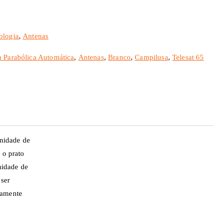
ologia
,
Antenas
 Parabólica Automática
,
Antenas
,
Branco
,
Campilusa
,
Telesat 65
nidade de
 o prato
nidade de
 ser
camente