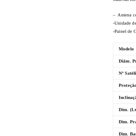
– Antena c
-Unidade d
-Painel de 
Modelo
Diâm. P
Nº Satéli
Proteçã
Inclina
Dim. (L
Dim. Pr
Dim. Ba