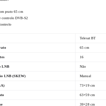
om prato 65 cm
e controlo DVB-S2
Controlo
Telesat BT
rato
65 cm
tes
16
o LNB
Não
ção LNB (SKEW)
Manual
xA)
73×19 cm
ato
63×59 cm
se
39×28 cm