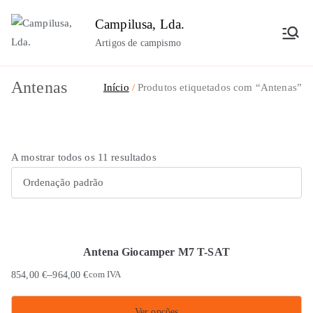
Saltar
Campilusa, Lda.
para
Artigos de campismo
o
conteúdo
Antenas
Início
Produtos etiquetados com “Antenas”
A mostrar todos os 11 resultados
Antena Giocamper M7 T-SAT
–
854,00
€
964,00
€
com IVA
Ver opções