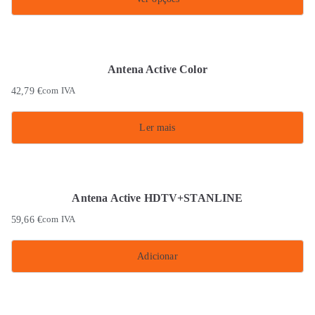
This
product
has
Antena Active Color
multiple
42,79
€
com IVA
variants.
The
Ler mais
options
may
be
chosen
Antena Active HDTV+STANLINE
on
59,66
€
com IVA
the
product
Adicionar
page