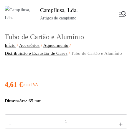
Saltar
Campilusa, Lda.
para
Artigos de campismo
o
conteúdo
Tubo de Cartão e Alumínio
Início
Acessórios
Aquecimento
Distribuição e Exaustão de Gases
Tubo de Cartão e Alumínio
4,61
€
com IVA
Dimensões:
65 mm
Quantidade
-
+
de