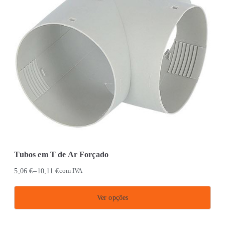
Tubos em T de Ar Forçado
–
5,06
€
10,11
€
com IVA
Ver opções
This