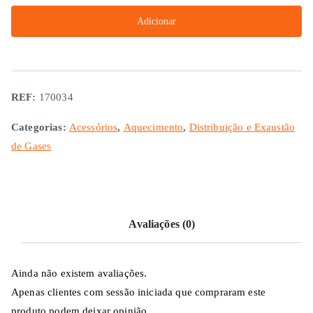
Tubo
Adicionar
de
Cartão
e
Alumínio
REF:
170034
Categorias:
Acessórios
,
Aquecimento
,
Distribuição e Exaustão
de Gases
Avaliações (0)
Ainda não existem avaliações.
Apenas clientes com sessão iniciada que compraram este
produto podem deixar opinião.