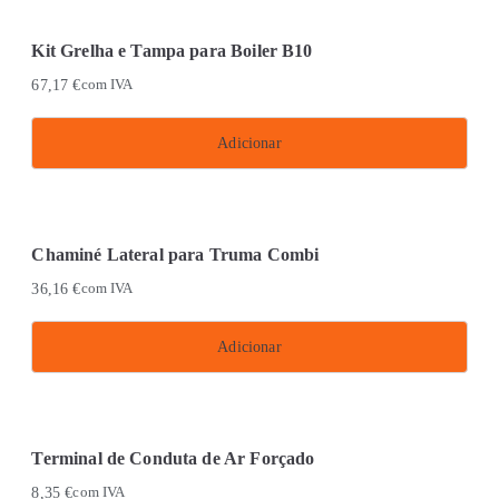
product
has
Kit Grelha e Tampa para Boiler B10
multiple
67,17
€
com IVA
variants.
The
Adicionar
options
may
be
chosen
Chaminé Lateral para Truma Combi
on
36,16
€
com IVA
the
product
Adicionar
page
Terminal de Conduta de Ar Forçado
8,35
€
com IVA