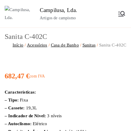
Saltar
Campilusa, Lda.
para
Artigos de campismo
o
conteúdo
Sanita C-402C
Início
Acessórios
Casa de Banho
Sanitas
Sanita C-402C
682,47
€
com IVA
Características:
– Tipo:
Fixa
– Cassete:
19,3L
– Indicador de Nível:
3 níveis
– Autoclismo:
Elétrico