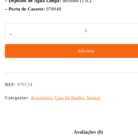
– Depósito de Água Limpa:
Incluído (15L)
– Porta de Cassete:
070048
Quantidade
-
de
Sanita
Adicionar
C-
402C
REF:
070134
Categorias:
Acessórios
,
Casa de Banho
,
Sanitas
Avaliações (0)