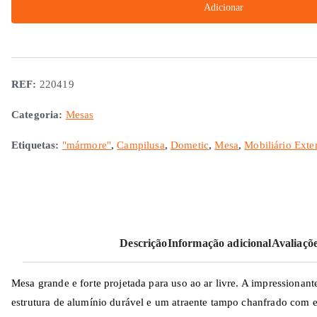
Adicionar
TPV
115
Dometic
"mármore"
REF:
220419
Categoria:
Mesas
Etiquetas:
"mármore"
,
Campilusa
,
Dometic
,
Mesa
,
Mobiliário Exter
Descrição
Informação adicional
Avaliaçõe
Mesa grande e forte projetada para uso ao ar livre. A impressiona
estrutura de alumínio durável e um atraente tampo chanfrado com 