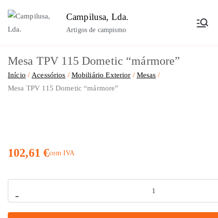
Saltar
Campilusa, Lda.
para
Artigos de campismo
o
conteúdo
Mesa TPV 115 Dometic “mármore”
Início
Acessórios
Mobiliário Exterior
Mesas
Mesa TPV 115 Dometic “mármore”
102,61
€
com IVA
Quantidade
-
de
Mesa