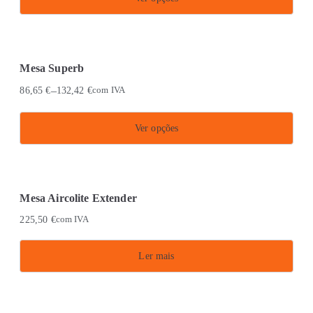
This
product
has
Mesa Superb
multiple
–
86,65
€
132,42
€
com IVA
variants.
The
Ver opções
options
This
may
product
be
has
chosen
Mesa Aircolite Extender
multiple
on
225,50
€
com IVA
variants.
the
The
product
Ler mais
options
page
may
be