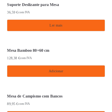
chosen
Suporte Deslizante para Mesa
on
36,59
€
com IVA
the
product
Ler mais
page
Mesa Bamboo 80×60 cm
128,38
€
com IVA
Adicionar
Mesa de Campismo com Bancos
89,95
€
com IVA