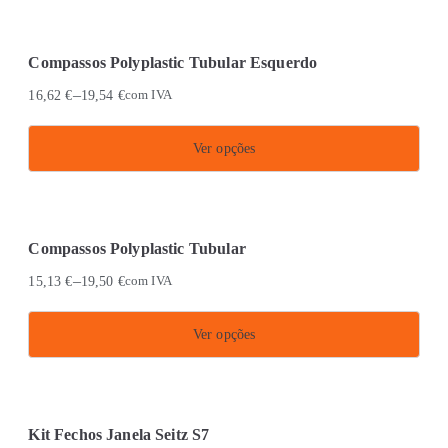
may
product
be
has
chosen
Compassos Polyplastic Tubular Esquerdo
multiple
on
–
16,62
€
19,54
€
com IVA
variants.
the
The
product
Ver opções
options
page
This
may
product
be
has
chosen
Compassos Polyplastic Tubular
multiple
on
–
15,13
€
19,50
€
com IVA
variants.
the
The
product
Ver opções
options
page
This
may
product
be
has
chosen
Kit Fechos Janela Seitz S7