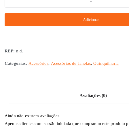
-
de
Fechos
Adicionar
Stimme
REF:
n.d.
Categorias:
Acessórios
,
Acessórios de Janelas
,
Quinquilharia
Avaliações (0)
Ainda não existem avaliações.
Apenas clientes com sessão iniciada que compraram este produto p