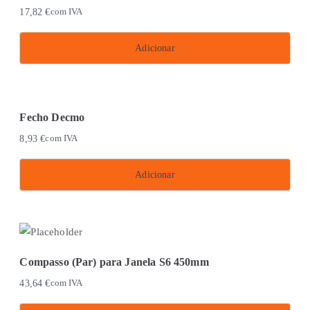
multiple
on
17,82
€
com IVA
variants.
the
The
product
Adicionar
options
page
may
be
chosen
Fecho Decmo
on
8,93
€
com IVA
the
product
Adicionar
page
Compasso (Par) para Janela S6 450mm
43,64
€
com IVA