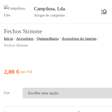
Saltar
Campilusa, Lda.
para
Artigos de campismo
o
conteúdo
Fechos Stimme
Início
Acessórios
Quinquilharia
Acessórios de Janelas
Fechos Stimme
2,00
€
com IVA
Cor
Quantidade