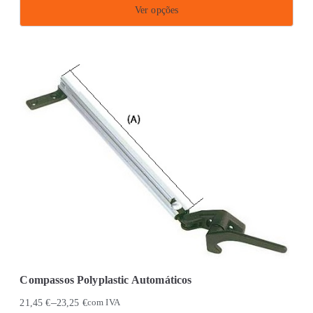
Ver opções
This
product
has
multiple
variants.
The
options
may
be
chosen
on
the
product
Compassos Polyplastic Automáticos
page
–
21,45
€
23,25
€
com IVA