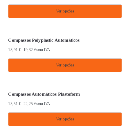
Ver opções
This
product
has
Compassos Polyplastic Automáticos
multiple
–
18,91
€
19,32
€
com IVA
variants.
The
Ver opções
options
This
may
product
be
has
chosen
Compassos Automáticos Plastoform
multiple
on
–
13,51
€
22,25
€
com IVA
variants.
the
The
product
Ver opções
options
page
This