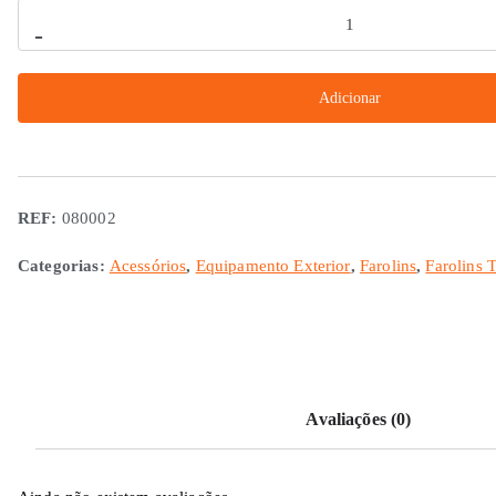
Quantidade
-
de
Farolim
Adicionar
Traseiro
de
Nevoeiro
e
REF:
080002
Marcha-
atrás
Categorias:
Acessórios
,
Equipamento Exterior
,
Farolins
,
Farolins T
Avaliações (0)