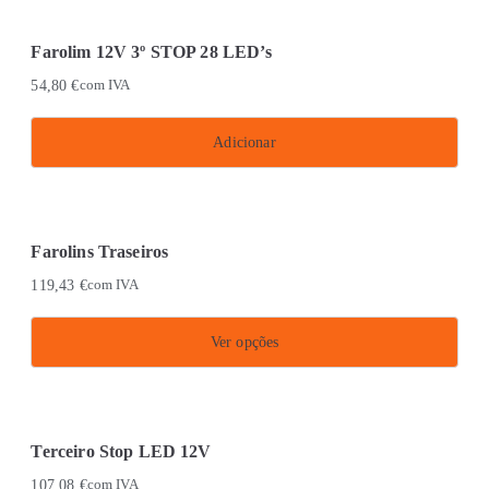
Farolim 12V 3º STOP 28 LED’s
54,80
€
com IVA
Adicionar
Farolins Traseiros
119,43
€
com IVA
Ver opções
This
product
has
Terceiro Stop LED 12V
multiple
107,08
€
com IVA