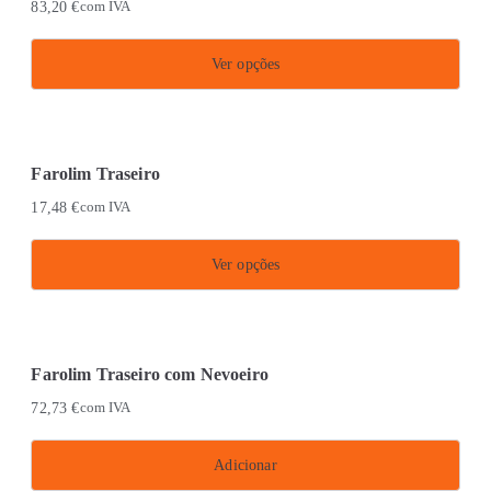
83,20
€
com IVA
Ver opções
This
product
has
Farolim Traseiro
multiple
17,48
€
com IVA
variants.
The
Ver opções
options
This
may
product
be
has
chosen
Farolim Traseiro com Nevoeiro
multiple
on
72,73
€
com IVA
variants.
the
The
product
Adicionar
options
page