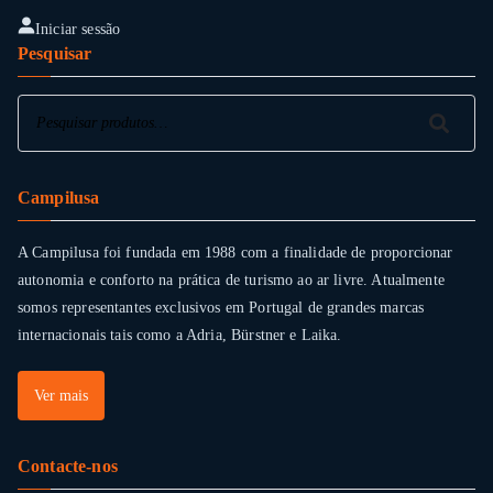
may
Iniciar sessão
be
Pesquisar
chosen
on
Pesquisar
Pesquisar
the
product
page
Campilusa
A Campilusa foi fundada em 1988 com a finalidade de proporcionar
autonomia e conforto na prática de turismo ao ar livre. Atualmente
somos representantes exclusivos em Portugal de grandes marcas
internacionais tais como a Adria, Bürstner e Laika.
Ver mais
Contacte-nos