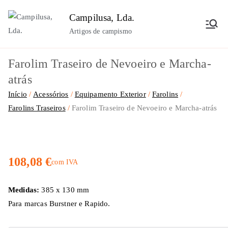
Saltar
Campilusa, Lda.
para
Artigos de campismo
o
conteúdo
Farolim Traseiro de Nevoeiro e Marcha-
atrás
Início
Acessórios
Equipamento Exterior
Farolins
Farolins Traseiros
Farolim Traseiro de Nevoeiro e Marcha-atrás
108,08
€
com IVA
Medidas:
385 x 130 mm
Para marcas Burstner e Rapido.