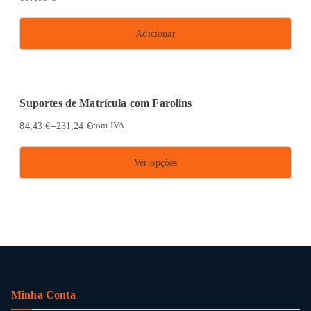
variants.
The
Adicionar
options
may
be
chosen
Suportes de Matrícula com Farolins
on
–
84,43
€
231,24
€
com IVA
the
product
Ver opções
page
This
product
has
multiple
variants.
The
Minha Conta
options