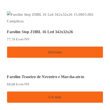
may
be
chosen
on
the
Farolim Stop ZHBL 16 Led 342x32x26
product
77,74
€
com IVA
page
Adicionar
Farolim Traseiro de Nevoeiro e Marcha-atrás
68,68
€
com IVA
Ler mais