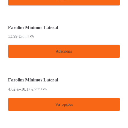
page
Farolim Mínimos Lateral
13,99
€
com IVA
Adicionar
Farolim Mínimos Lateral
–
4,62
€
10,17
€
com IVA
Ver opções
This
product