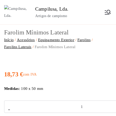
Saltar
Campilusa, Lda.
para
Artigos de campismo
o
conteúdo
Farolim Mínimos Lateral
Início
Acessórios
Equipamento Exterior
Farolins
Farolins Laterais
Farolim Mínimos Lateral
18,73
€
com IVA
Medidas:
100 x 50 mm
Quantidade
-
de