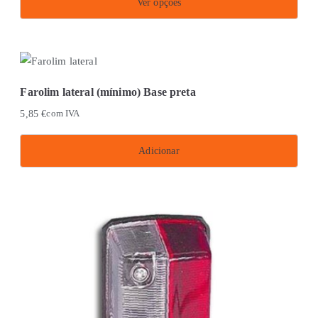
Ver opções
This
product
has
multiple
Farolim lateral (mínimo) Base preta
variants.
5,85
€
com IVA
The
options
Adicionar
may
be
chosen
on
the
product
page