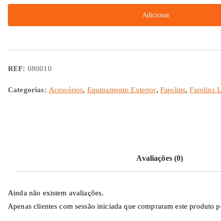
Farolim
Adicionar
Mínimos
Lateral
REF:
080010
Categorias:
Acessórios
,
Equipamento Exterior
,
Farolins
,
Farolins L
Avaliações (0)
Ainda não existem avaliações.
Apenas clientes com sessão iniciada que compraram este produto p