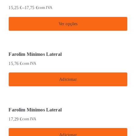
multiple
–
15,25
€
17,75
€
com IVA
variants.
The
Ver opções
options
This
may
product
be
has
chosen
Farolim Mínimos Lateral
multiple
on
15,76
€
com IVA
variants.
the
The
product
Adicionar
options
page
may
be
chosen
Farolim Mínimos Lateral
on
17,29
€
com IVA
the
product
Adicionar