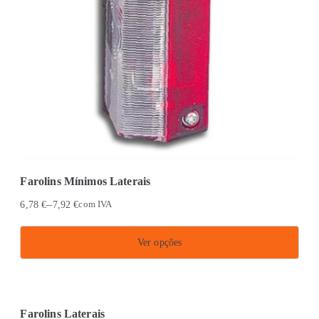
Farolins Mínimos Laterais
–
6,78
€
7,92
€
com IVA
Ver opções
This
product
has
Farolins Laterais