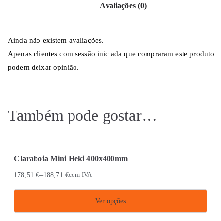
Avaliações (0)
Ainda não existem avaliações.
Apenas clientes com sessão iniciada que compraram este produto
podem deixar opinião.
Também pode gostar…
Claraboia Mini Heki 400x400mm
–
178,51
€
188,71
€
com IVA
Ver opções
This