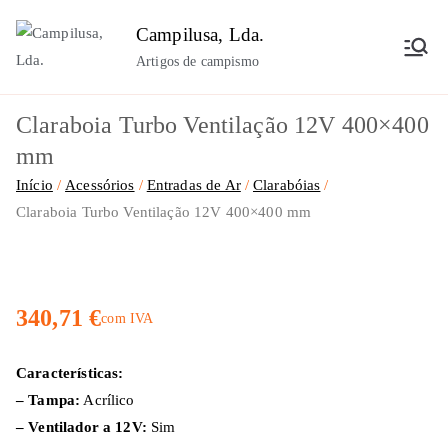
Saltar
Campilusa, Lda.
para
Artigos de campismo
o
conteúdo
Claraboia Turbo Ventilação 12V 400×400
mm
Início
Acessórios
Entradas de Ar
Clarabóias
Claraboia Turbo Ventilação 12V 400×400 mm
340,71
€
com IVA
Características:
– Tampa:
Acrílico
– Ventilador a 12V:
Sim