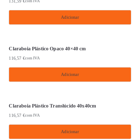
131,59
€
com IVA
variants.
product
The
page
Adicionar
options
may
be
chosen
Claraboia Plástico Opaco 40×40 cm
on
116,57
€
com IVA
the
product
Adicionar
page
Claraboia Plástico Translúcido 40x40cm
116,57
€
com IVA
Adicionar