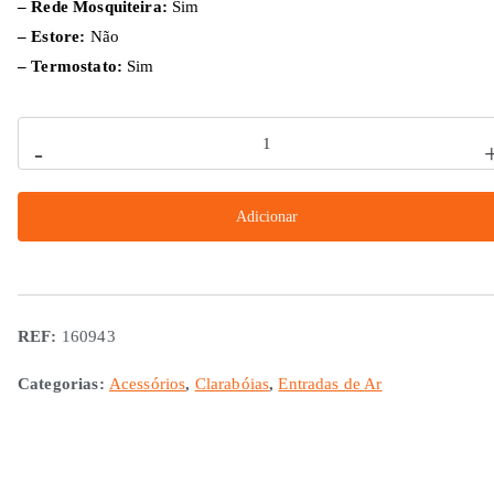
– Rede Mosquiteira:
Sim
– Estore:
Não
– Termostato:
Sim
Quantidade
-
de
Claraboia
Adicionar
Turbo
Ventilação
12V
400x400
REF:
160943
mm
Categorias:
Acessórios
,
Clarabóias
,
Entradas de Ar