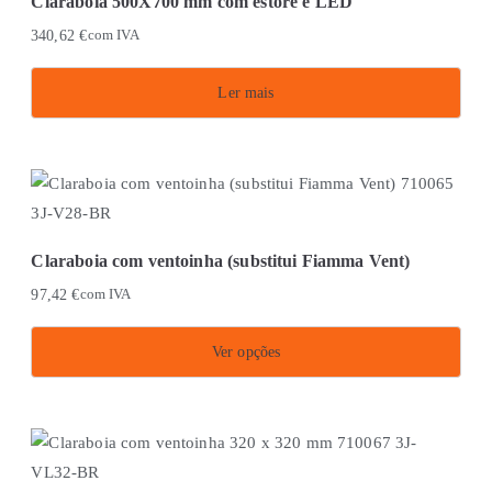
Claraboia 500X700 mm com estore e LED
page
340,62
€
com IVA
Ler mais
Claraboia com ventoinha (substitui Fiamma Vent)
97,42
€
com IVA
Ver opções
This
product
has
multiple