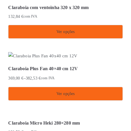
variants.
Claraboia com ventoinha 320 x 320 mm
The
132,84
€
com IVA
options
may
Ver opções
be
This
chosen
product
on
has
the
multiple
product
Claraboia Plus Fan 40×40 cm 12V
variants.
page
–
369,00
€
382,53
€
com IVA
The
options
Ver opções
may
This
be
product
chosen
has
on
Claraboia Micro Heki 280×280 mm
multiple
the