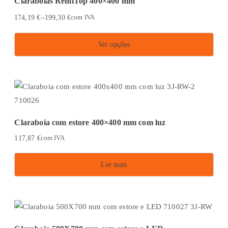
Claraboias RemiTop 400×400 mm
–
174,19
€
199,30
€
com IVA
Ver opções
This
product
has
multiple
variants.
Claraboia com estore 400×400 mm com luz
The
117,87
€
com IVA
options
may
Ler mais
be
chosen
on
the
product