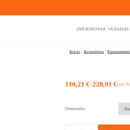
INÍCIO
NOVAS
USADAS
Início
Acessórios
Equipamento
110,21
€
220,91
€
–
com I
Dimensões
Quantidade