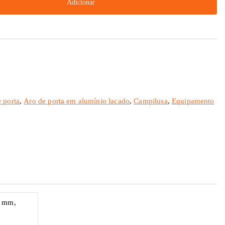
Adicionar
 porta
,
Aro de porta em alumínio lacado
,
Campilusa
,
Equipamento
0 mm,