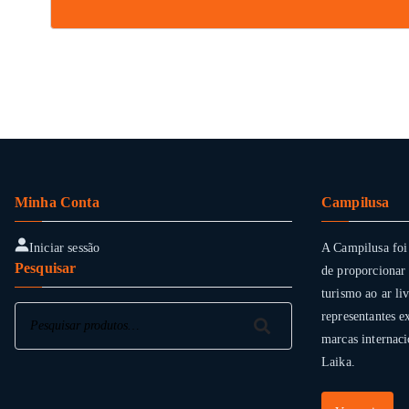
Minha Conta
Campilusa
Iniciar sessão
A Campilusa foi
Pesquisar
de proporcionar 
turismo ao ar li
Pesquisar
representantes e
Pesquisar
marcas internaci
Laika.