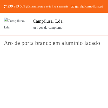
Saltar
239 913 539
geral@campilusa.pt
(Chamada para a rede fixa nacional)
para
o
Campilusa, Lda.
conteúdo
Artigos de campismo
Aro de porta branco em alumínio lacado