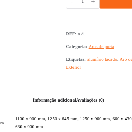
-
+
de
Aro
de
porta
REF:
n.d.
branco
em
Categoria:
Aros de porta
alumínio
Etiquetas:
alumínio lacado
,
Aro de
lacado
Exterior
Informação adicional
Avaliações (0)
1100 x 900 mm, 1250 x 645 mm, 1250 x 900 mm, 600 x 43
es
630 x 900 mm