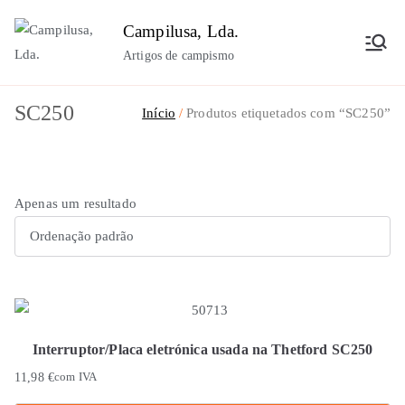
Saltar
Campilusa, Lda.
para
Artigos de campismo
o
conteúdo
SC250
Início
Produtos etiquetados com “SC250”
Apenas um resultado
Interruptor/Placa eletrónica usada na Thetford SC250
11,98
€
com IVA