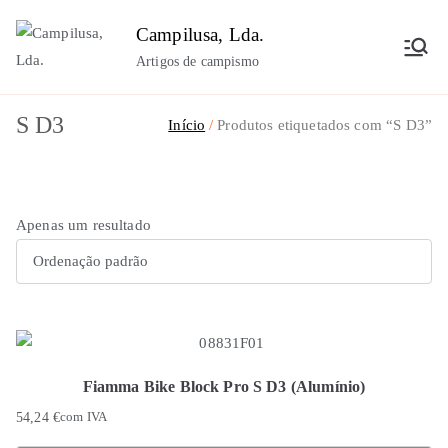
Saltar
Campilusa, Lda.
para
Artigos de campismo
o
conteúdo
S D3
Início
Produtos etiquetados com “S D3”
Apenas um resultado
Fiamma Bike Block Pro S D3 (Alumínio)
54,24
€
com IVA