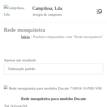
Saltar
Campilusa, Lda.
para
Artigos de campismo
o
conteúdo
Rede mosquiteira
Início
Produtos etiquetados com “Rede mosquiteira”
Apenas um resultado
Rede mosquiteira para modelos Ducato
354,24
€
com IVA