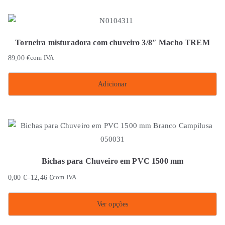
Torneira misturadora com chuveiro 3/8″ Macho TREM
89,00
€
com IVA
Adicionar
Bichas para Chuveiro em PVC 1500 mm
–
0,00
€
12,46
€
com IVA
Ver opções
This