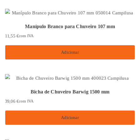
product
has
multiple
Manípulo Branco para Chuveiro 107 mm
variants.
11,55
€
com IVA
The
options
Adicionar
may
be
chosen
on
the
Bicha de Chuveiro Barwig 1500 mm
product
39,06
€
com IVA
page
Adicionar