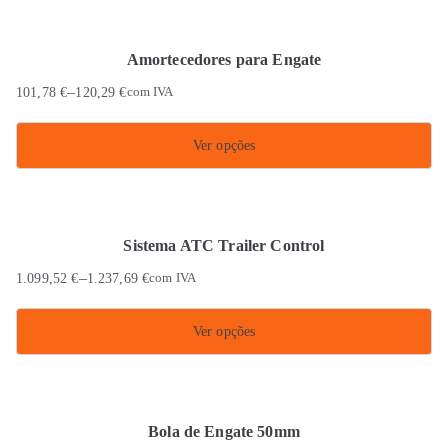
product
has
Amortecedores para Engate
multiple
–
101,78
€
120,29
€
com IVA
variants.
The
Ver opções
options
This
may
product
be
has
chosen
Sistema ATC Trailer Control
multiple
on
–
1.099,52
€
1.237,69
€
com IVA
variants.
the
The
product
Ver opções
options
page
This
may
product
be
has
chosen
Bola de Engate 50mm