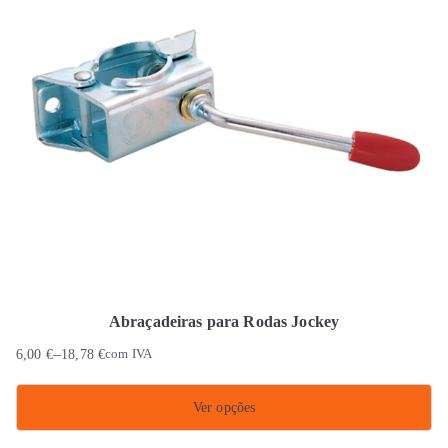
Abraçadeiras para Rodas Jockey
–
6,00
€
18,78
€
com IVA
Ver opções
This