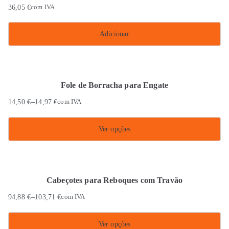
multiple
on
36,05
€
com IVA
variants.
the
The
product
Adicionar
options
page
may
be
chosen
Fole de Borracha para Engate
on
–
14,50
€
14,97
€
com IVA
the
product
Ver opções
page
This
product
has
Cabeçotes para Reboques com Travão
multiple
–
94,88
€
103,71
€
com IVA
variants.
The
Ver opções