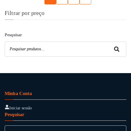
has
chosen
multiple
on
Filtrar por preço
variants.
the
The
product
options
page
Pesquisar
may
be
Pesquisar
chosen
on
the
product
page
Minha Conta
Iniciar sessão
Pesquisar
Pesquisar