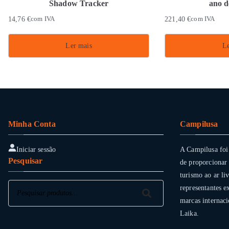
Shadow Tracker
ano d
14,76
€
com IVA
221,40
€
com IVA
Ler mais
Le
Minha Conta
Campilusa
Iniciar sessão
A Campilusa foi
Pesquisar
de proporcionar 
turismo ao ar li
Pesquisar
representantes e
Pesquisar
marcas internaci
Laika.