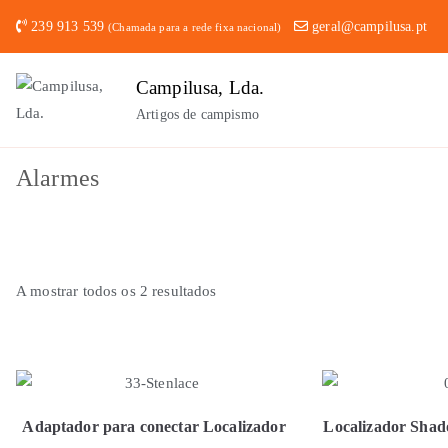
Saltar
239 913 539
geral@campilusa.pt
(Chamada para a rede fixa nacional)
para
o
Campilusa, Lda.
conteúdo
Artigos de campismo
Alarmes
A mostrar todos os 2 resultados
Adaptador para conectar Localizador
Localizador Shad